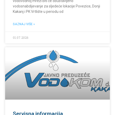
vodovodnoj mreži biti će obustavljeno
vodosnabdijevanje za sljedeće lokacije Povezice, Donji
Kakanj i PK Vrtlište u periodu od
SAZNAJ VIŠE »
01.07.2026
Servisna informacija