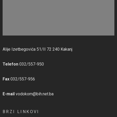
Alije Izetbegovića 51/II 72 240 Kakanj
Telefon
032/557-950
Fax
032/557-956
E-mail
vodokom@bih.net.ba
BRZI LINKOVI