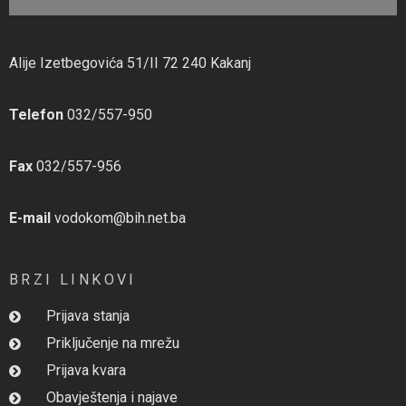
Alije Izetbegovića 51/II 72 240 Kakanj
Telefon
032/557-950
Fax
032/557-956
E-mail
vodokom@bih.net.ba
BRZI LINKOVI
Prijava stanja
Priključenje na mrežu
Prijava kvara
Obavještenja i najave