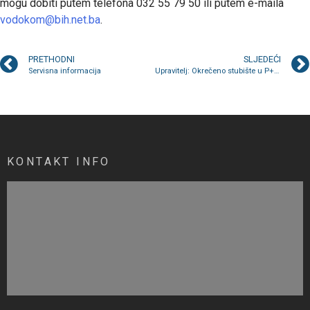
mogu dobiti putem telefona 032 55 79 50 ili putem e-maila
vodokom@bih.net.ba
.
PRETHODNI
SLJEDEĆI
Servisna informacija
Upravitelj: Okrečeno stubište u P+3+M
KONTAKT INFO