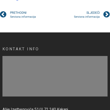
PRETHODNI
SLJEDEĆI
Servisna informacija
Servisna informacija
KONTAKT INFO
Alije Izetbegovića 51/II 72 240 Kakanj