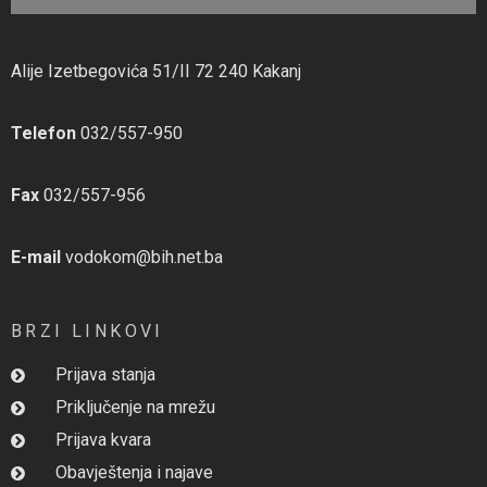
Alije Izetbegovića 51/II 72 240 Kakanj
Telefon
032/557-950
Fax
032/557-956
E-mail
vodokom@bih.net.ba
BRZI LINKOVI
Prijava stanja
Priključenje na mrežu
Prijava kvara
Obavještenja i najave