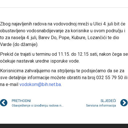
Zbog najavljenih radova na vodovodnoj mreži u Ulici 4. juli bit će
obustavljeno vodosnabdijevanje za korisnike u ovom području i
to za naselja 4. juli, Barev Do, Pope, Kubure, Lozančići te dio
Varde (do džamije).
Prekid će trajati u terminu od 11.15. do 12.15 sati, nakon čega se
očekuje nastavak uredne isporuke vode.
Korisnicima zahvaljujemo na strpljenju te podsjećamo da se za
sve detaljnije informacije možete obratiti na broj 032 55 79 50 ili
na e-mail
vodokom@bih.net.ba
.
PRETHODNI
SLJEDEĆI
Obavještenje o izvođenju radova na vodovodnoj mreži u Ulici 4. juli
Servisna informacija