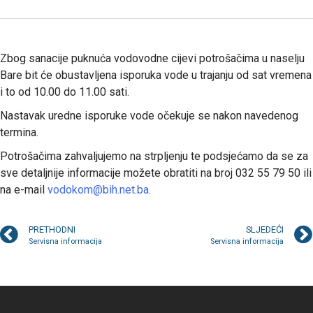
Zbog sanacije puknuća vodovodne cijevi potrošačima u naselju
Bare bit će obustavljena isporuka vode u trajanju od sat vremena
i to od 10.00 do 11.00 sati.
Nastavak uredne isporuke vode očekuje se nakon navedenog
termina.
Potrošačima zahvaljujemo na strpljenju te podsjećamo da se za
sve detaljnije informacije možete obratiti na broj 032 55 79 50 ili
na e-mail
vodokom@bih.net.ba
.
PRETHODNI
SLJEDEĆI
Servisna informacija
Servisna informacija