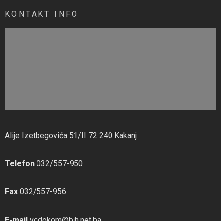
KONTAKT INFO
Alije Izetbegovića 51/II 72 240 Kakanj
Telefon
032/557-950
Fax
032/557-956
E-mail
vodokom@bih.net.ba