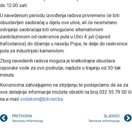
do 12.00 sati.
U navedenom periodu izvođenja radova privremeno će biti
obustavljen saobraćaj u dijelu ove ulice, ali će nesmetano
odvijanje saobraćaja biti omogućeno alternativnom
zaobilaznicom od raskrsnice puta u Ulici 4. juli (ispred
trafostanice) do džamije u naselju Pope, te dalje do raskrsnice
puta za industrijski kamenolom.
Zbog navedenih radova moguća je kratkotrajna obustava
isporuke vode za ovo područje, najduže u trajanju od 30-tak
minuta.
Korisnicima zahvaljujemo na strpljenju te podsjećamo da se za
sve detaljnije informacije možete obratiti na broj 032 55 79 50 ili
na e-mail
vodokom@bih.net.ba
.
PRETHODNI
SLJEDEĆI
Servisna informacija
Servisna informacija