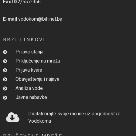
Fax
032/557-956
E-mail
vodokom@bih.net.ba
BRZI LINKOVI
Prijava stanja
Priključenje na mrežu
Prijava kvara
Obavještenja i najave
Analiza vode
Javne nabavke
Digitalizirajte svoje račune uz pogodnost iz
Vodokoma