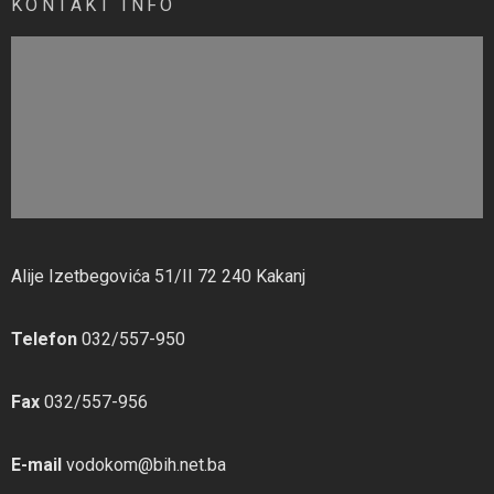
KONTAKT INFO
Alije Izetbegovića 51/II 72 240 Kakanj
Telefon
032/557-950
Fax
032/557-956
E-mail
vodokom@bih.net.ba