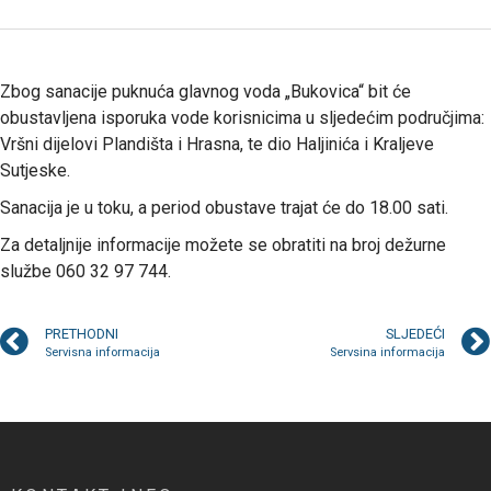
Zbog sanacije puknuća glavnog voda „Bukovica“ bit će
obustavljena isporuka vode korisnicima u sljedećim područjima:
Vršni dijelovi Plandišta i Hrasna, te dio Haljinića i Kraljeve
Sutjeske.
Sanacija je u toku, a period obustave trajat će do 18.00 sati.
Za detaljnije informacije možete se obratiti na broj dežurne
službe 060 32 97 744.
PRETHODNI
SLJEDEĆI
Servisna informacija
Servsina informacija