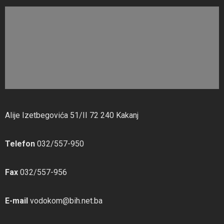
Alije Izetbegovića 51/II 72 240 Kakanj
Telefon
032/557-950
Fax
032/557-956
E-mail
vodokom@bih.net.ba