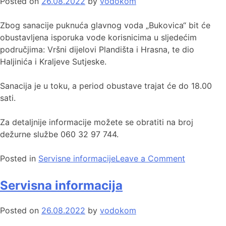
Posted on
26.08.2022
by
vodokom
Zbog sanacije puknuća glavnog voda „Bukovica“ bit će
obustavljena isporuka vode korisnicima u sljedećim
područjima: Vršni dijelovi Plandišta i Hrasna, te dio
Haljinića i Kraljeve Sutjeske.
Sanacija je u toku, a period obustave trajat će do 18.00
sati.
Za detaljnije informacije možete se obratiti na broj
dežurne službe 060 32 97 744.
Posted in
Servisne informacije
Leave a Comment
Servisna informacija
Posted on
26.08.2022
by
vodokom