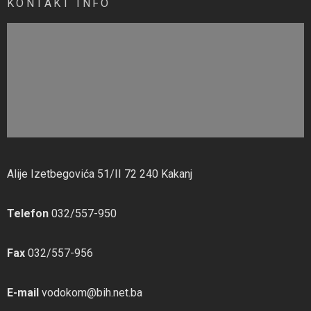
KONTAKT INFO
Alije Izetbegovića 51/II 72 240 Kakanj
Telefon
032/557-950
Fax
032/557-956
E-mail
vodokom@bih.net.ba