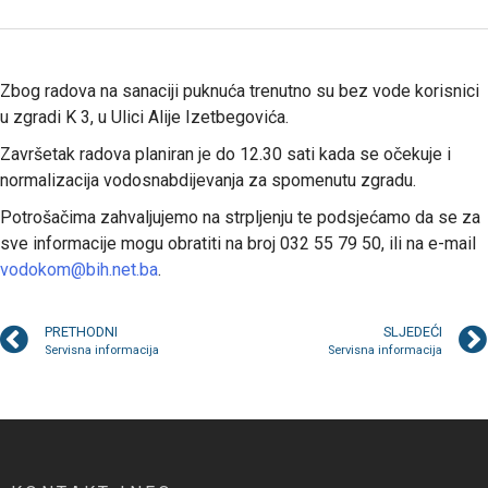
Zbog radova na sanaciji puknuća trenutno su bez vode korisnici
u zgradi K 3, u Ulici Alije Izetbegovića.
Završetak radova planiran je do 12.30 sati kada se očekuje i
normalizacija vodosnabdijevanja za spomenutu zgradu.
Potrošačima zahvaljujemo na strpljenju te podsjećamo da se za
sve informacije mogu obratiti na broj 032 55 79 50, ili na e-mail
vodokom@bih.net.ba
.
PRETHODNI
SLJEDEĆI
Servisna informacija
Servisna informacija