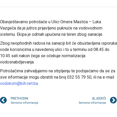
Obavještavamo potrošače u Ulici Omera Maslića – Luka
Vazgeča da je jutros prijavljeno puknuće na vodovodnom
sistemu. Ekipa je odmah upućena na teren zbog sanacije.
Zbog neophodnih radova na sanaciji bit će obustavljena isporuka
vode korisnicima u navedenoj ulici i to u terminu od 08.45 do
10.45 sati nakon čega se očekuje normalizacija
vodosnabdijevanja.
Potrošačima zahvaljujemo na strpljenju te podsjećamo da se za
sve informacije mogu obratiti na broj 032 55 79 50, ili na e-mail
vodokom@bih.net.ba
.
PRETHODNI
SLJEDEĆI
Servsina informacija
Servisna informacija