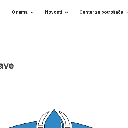
a
O nama
Novosti
Centar za potrošače
jave