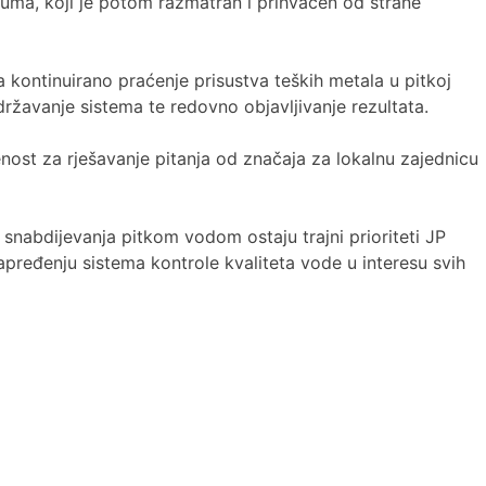
zuma, koji je potom razmatran i prihvaćen od strane
kontinuirano praćenje prisustva teških metala u pitkoj
žavanje sistema te redovno objavljivanje rezultata.
ost za rješavanje pitanja od značaja za lokalnu zajednicu
 snabdijevanja pitkom vodom ostaju trajni prioriteti JP
pređenju sistema kontrole kvaliteta vode u interesu svih