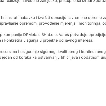
a realizuje navedene zaključke, pristupilo se izradi Spora
nansirati nabavku i izvršiti donaciju savremene opreme za 
pravljanje opremom, provođenje mjerenja i monitoringa, odr
 kompanije DPMetals BH d.o.o. Vareš potvrđuje opredjeljen
a i konkretna ulaganja u projekte od javnog interesa.
esursima i osiguranje sigurnog, kvalitetnog i kontinuiranog
jedan od koraka ka ostvarivanju tih ciljeva i dodatnom una