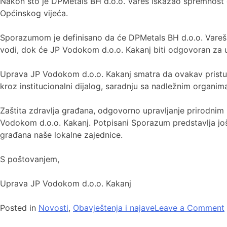
Nakon što je DPMetals BH d.o.o. Vareš iskazao spremnost d
Općinskog vijeća.
Sporazumom je definisano da će DPMetals BH d.o.o. Vareš fi
vodi, dok će JP Vodokom d.o.o. Kakanj biti odgovoran za u
Uprava JP Vodokom d.o.o. Kakanj smatra da ovakav pristup
kroz institucionalni dijalog, saradnju sa nadležnim organim
Zaštita zdravlja građana, odgovorno upravljanje prirodnim r
Vodokom d.o.o. Kakanj. Potpisani Sporazum predstavlja još 
građana naše lokalne zajednice.
S poštovanjem,
Uprava JP Vodokom d.o.o. Kakanj
Posted in
Novosti
,
Obavještenja i najave
Leave a Comment