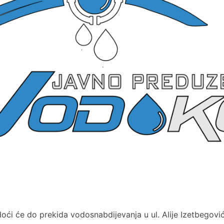
 će do prekida vodosnabdijevanja u ul. Alije Izetbegovića i