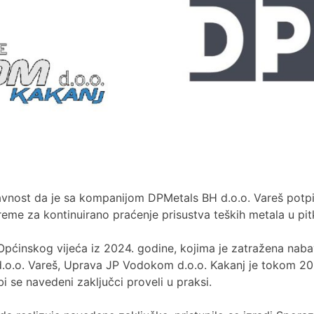
vnost da je sa kompanijom DPMetals BH d.o.o. Vareš potpis
eme za kontinuirano praćenje prisustva teških metala u pit
 Općinskog vijeća iz 2024. godine, kojima je zatražena nab
.o.o. Vareš, Uprava JP Vodokom d.o.o. Kakanj je tokom 2025
 se navedeni zaključci proveli u praksi.