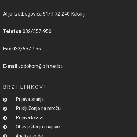
Alije Izetbegovića 51/II 72 240 Kakanj
Telefon
032/557-950
Fax
032/557-956
E-mail
vodokom@bih.net.ba
BRZI LINKOVI
Prijava stanja
Priključenje na mrežu
Prijava kvara
Obavještenja i najave
Analiza vode