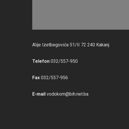
Alije Izetbegovića 51/II 72 240 Kakanj
Telefon
032/557-950
Fax
032/557-956
E-mail
vodokom@bih.net.ba