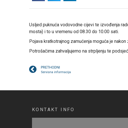
Usljed puknuća vodovodne cijevi te izvođenja rado
mosta) i to u vremenu od 08.30 do 10.00 sati.
Pojava kratkotrajnog zamućenja moguća je nakon 
Potrošačima zahvaljujemo na strpljenju te podsjeć
PRETHODNI
Servisna informacija
KONTAKT INFO