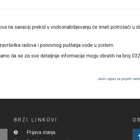
va na sanaciji prekid u vodosnabdijevanju će imati potrošači u d
završetka radova i ponovnog puštanja vode u sistem.
amo da se za sve detaljnije informacije mogu obratiti na broj 032
Javni oglas za prijem rad
BRZI LINKOVI
D
Prijava stanja