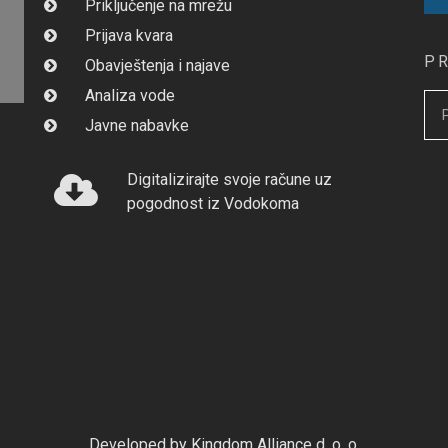
Priključenje na mrežu
Prijava kvara
P
Obavještenja i najave
Analiza vode
Javne nabavke
Digitalizirajte svoje račune uz
pogodnost iz Vodokoma
Developed by Kingdom Alliance d. o. o.