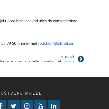
ijelu Ulice branilaca (od ušća do cementarskog
 55 79 50 ili na e-mail
vodokom@bih.net.ba
.
SLJEDEĆI
nika u radni odnos na neodređeno i određeno radno vrijeme
RUŠTVENE MREŽE