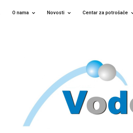
a
O nama
Novosti
Centar za potrošače