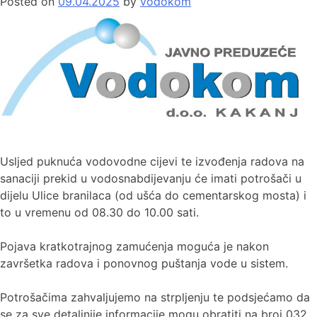
Posted on
09.04.2025
by
vodokom
Usljed puknuća vodovodne cijevi te izvođenja radova na
sanaciji prekid u vodosnabdijevanju će imati potrošači u
dijelu Ulice branilaca (od ušća do cementarskog mosta) i
to u vremenu od 08.30 do 10.00 sati.
Pojava kratkotrajnog zamućenja moguća je nakon
završetka radova i ponovnog puštanja vode u sistem.
Potrošačima zahvaljujemo na strpljenju te podsjećamo da
se za sve detaljnije informacije mogu obratiti na broj 032