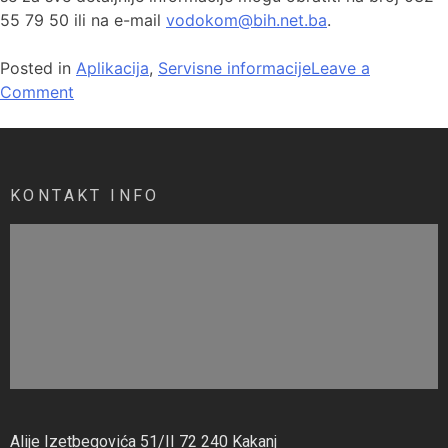
55 79 50 ili na e-mail
vodokom@bih.net.ba
.
Posted in
Aplikacija
,
Servisne informacije
Leave a
Comment
KONTAKT INFO
Alije Izetbegovića 51/II 72 240 Kakanj