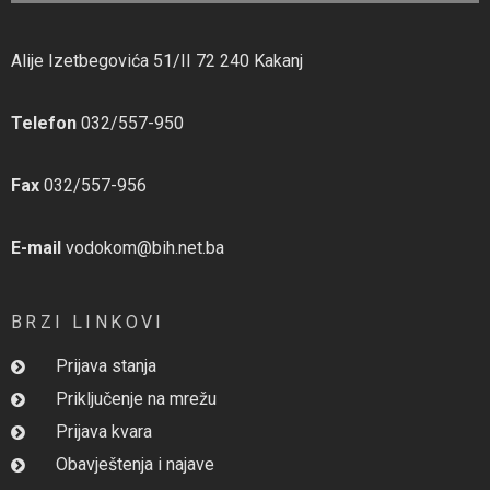
Alije Izetbegovića 51/II 72 240 Kakanj
Telefon
032/557-950
Fax
032/557-956
E-mail
vodokom@bih.net.ba
BRZI LINKOVI
Prijava stanja
Priključenje na mrežu
Prijava kvara
Obavještenja i najave