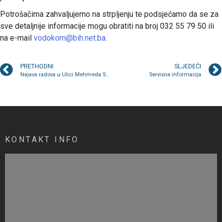
Potrošačima zahvaljujemo na strpljenju te podsjećamo da se za
sve detaljnije informacije mogu obratiti na broj 032 55 79 50 ili
na e-mail
vodokom@bih.net.ba
.
PRETHODNI
SLJEDEĆI
Najava radova u Ulici Mehmeda Skopljaka
Servisna informacija
KONTAKT INFO