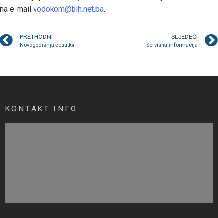
na e-mail
vodokom@bih.net.ba
.
PRETHODNI
SLJEDEĆI
Novogodišnja čestitka
Servisna informacija
KONTAKT INFO