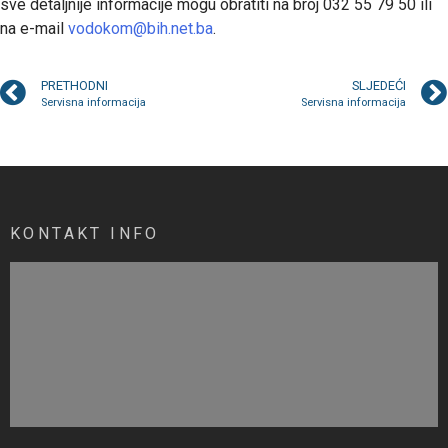
sve detaljnije informacije mogu obratiti na broj 032 55 79 50 ili
na e-mail
vodokom@bih.net.ba
.
PRETHODNI
SLJEDEĆI
Servisna informacija
Servisna informacija
KONTAKT INFO