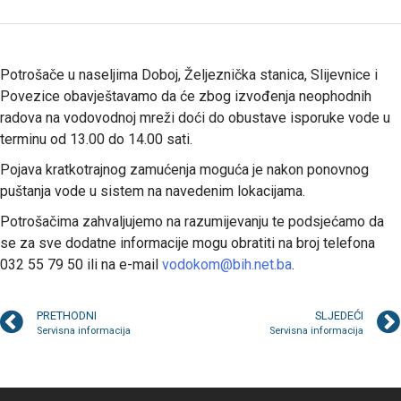
Potrošače u naseljima Doboj, Željeznička stanica, Slijevnice i
Povezice obavještavamo da će zbog izvođenja neophodnih
radova na vodovodnoj mreži doći do obustave isporuke vode u
terminu od 13.00 do 14.00 sati.
Pojava kratkotrajnog zamućenja moguća je nakon ponovnog
puštanja vode u sistem na navedenim lokacijama.
Potrošačima zahvaljujemo na razumijevanju te podsjećamo da
se za sve dodatne informacije mogu obratiti na broj telefona
032 55 79 50 ili na e-mail
vodokom@bih.net.ba
.
PRETHODNI
SLJEDEĆI
Servisna informacija
Servisna informacija