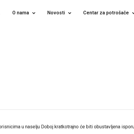
a
O nama
Novosti
Centar za potrošače
risnicima u naselju Doboj kratkotrajno će biti obustavljena ispor