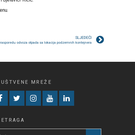
enu.
SLJEDEĆI
 rasporedu odvoza otpada sa lokacija podzemnih kontejnera
RUŠTVENE MREŽE
RETRAGA