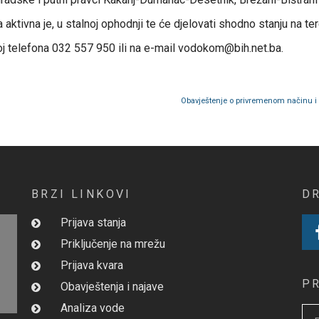
ktivna je, u stalnoj ophodnji te će djelovati shodno stanju na ter
oj telefona 032 557 950 ili na e-mail vodokom@bih.net.ba.
Obavještenje o privremenom načinu i
BRZI LINKOVI
D
Prijava stanja
Priključenje na mrežu
Prijava kvara
P
Obavještenja i najave
Analiza vode