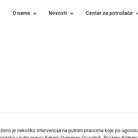
a
O nama
Novosti
Centar za potrošače
eženo je nekoliko intervencija na putnim pravcima koje po ugovor
adske i putni pravci Kakanj-Dumanac-Desetnik, Brežani-Bištrani i