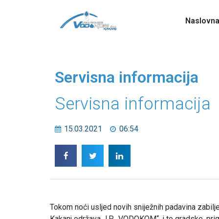
Naslovn
Servisna informacija
Servisna informacija
15.03.2021
06:54
Tokom noći usljed novih sniježnih padavina zabilj
Kakanj održava J.P. „VODOKOM“, i to gradske, prigr