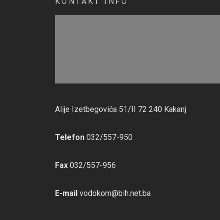
KONTAKT INFO
Alije Izetbegovića 51/II 72 240 Kakanj
Telefon
032/557-950
Fax
032/557-956
E-mail
vodokom@bih.net.ba