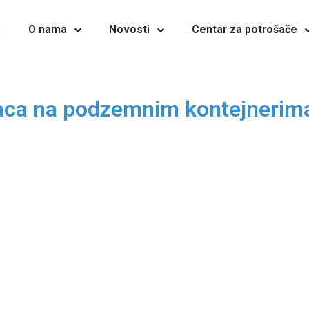
a
O nama
Novosti
Centar za potrošače
paca na podzemnim kontejnerim