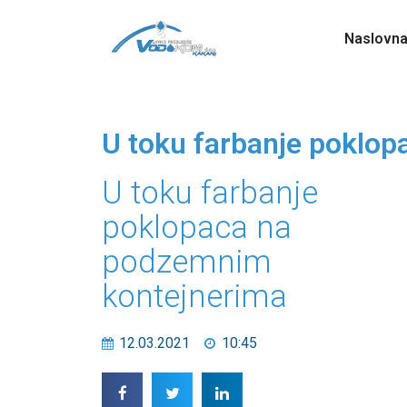
Naslovn
U toku farbanje poklo
U toku farbanje
poklopaca na
podzemnim
kontejnerima
12.03.2021
10:45