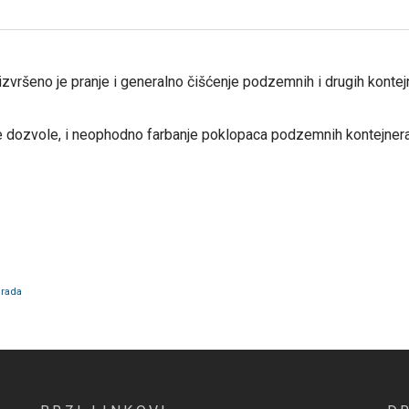
a izvršeno je pranje i generalno čišćenje podzemnih i drugih kont
e dozvole, i neophodno farbanje poklopaca podzemnih kontejnera
grada