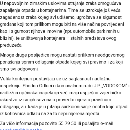
U nepovoljnim zimskim uslovima strujanje zraka omogućava
zapaljenje otpada u kontejnerima. Time se uzrokuje još veća
zagađenost zraka kojeg svi udišemo, ugrožava se sigurnost
građana koji tom prilikom mogu biti na više načina povrijeđeni
kao i sigurnost njihove imovine (npr. automobila parkiranih u
blizini), te uništavanja kontejnera – stalnih sredstava ovog
preduzeća.
Mnoge druge posljedice mogu nastati prilikom neodgovornog
ponašanja spram odlaganja otpada kojeg svi pravimo i za koji
smo svi odgovorni.
Veliki kontejneri postavljaju se uz saglasnost nadležne
inspekcije. Shodno Odluci o komunalnom redu J.P. „VODOKOM“ i
nadležna općinska inspekcija već imaju uspješno zajedničko
iskustvo iz ranijih sezona o provedbi mjera o pravilnom
odlaganju, a i kada je u pitanju sankcionisanje osoba koje otpad
iz kotlovnica odlažu na za to neprimjerena mjesta.
Za više informacija pozovite 55 79 50 ili pošaljite e-mail