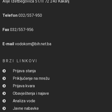
Alije Izetbegovića 51/II 72 240 Kakanj
Telefon
032/557-950
Fax
032/557-956
E-mail
vodokom@bih.net.ba
BRZI LINKOVI
Prijava stanja
Priključenje na mrežu
Prijava kvara
Obavještenja i najave
Analiza vode
Javne nabavke