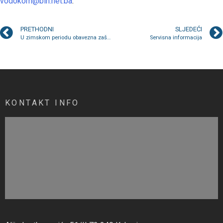
vodokom@bih.net.ba
.
PRETHODNI
SLJEDEĆI
U zimskom periodu obavezna zaštita vodomjera
Servisna informacija
KONTAKT INFO