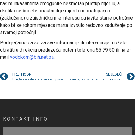
našim inkasantima omogućite nesmetan pristup mjerilu, a
ukoliko ne budete prisutni ili je mjerilo nepristupačno
(zaključano) u zajedničkom je interesu da javite stanje potrošnje
kako bi se tokom mjeseca marta izvršilo redovno zaduženje po
stvarnoj potrošnji.
Podsjećamo da se za sve informacije ili intervencije možete
obratiti u direkciju preduzeća, putem telefona 55 79 50 ili na e-
mail
vodokom@bih.net.ba
.
PRETHODNI
SLJEDEĆI
Uređenje zelenih površina i početak sadnje prvih sadnica cvijeća i ukrasnog bilja
Javni oglas za prijem radnika u radni odnos na određeno vrijeme
KONTAKT INFO