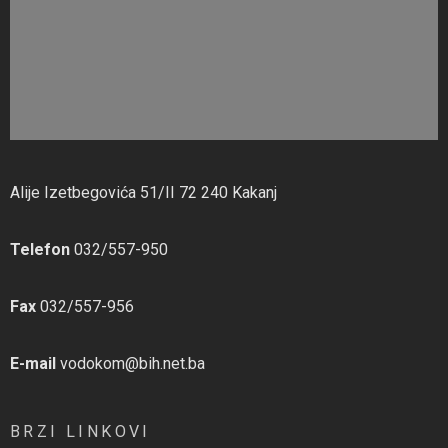
Alije Izetbegovića 51/II 72 240 Kakanj
Telefon
032/557-950
Fax
032/557-956
E-mail
vodokom@bih.net.ba
BRZI LINKOVI