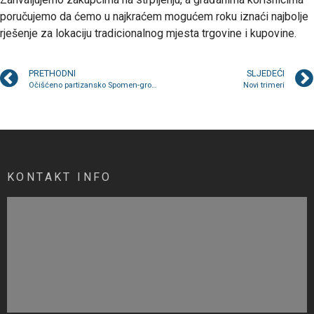
poručujemo da ćemo u najkraćem mogućem roku iznaći najbolje
rješenje za lokaciju tradicionalnog mjesta trgovine i kupovine.
PRETHODNI
SLJEDEĆI
Očišćeno partizansko Spomen-groblje u Kraljevoj Sutjesci
Novi trimeri
KONTAKT INFO