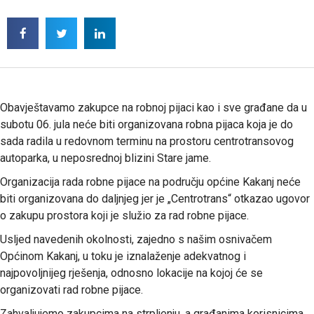
Obavještavamo zakupce na robnoj pijaci kao i sve građane da u
subotu 06. jula neće biti organizovana robna pijaca koja je do
sada radila u redovnom terminu na prostoru centrotransovog
autoparka, u neposrednoj blizini Stare jame.
Organizacija rada robne pijace na području općine Kakanj neće
biti organizovana do daljnjeg jer je „Centrotrans“ otkazao ugovor
o zakupu prostora koji je služio za rad robne pijace.
Usljed navedenih okolnosti, zajedno s našim osnivačem
Općinom Kakanj, u toku je iznalaženje adekvatnog i
najpovoljnijeg rješenja, odnosno lokacije na kojoj će se
organizovati rad robne pijace.
Zahvaljujemo zakupcima na strpljenju, a građanima korisnicima