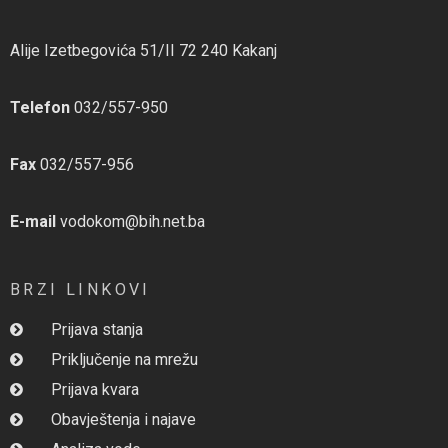
Alije Izetbegovića 51/II 72 240 Kakanj
Telefon
032/557-950
Fax
032/557-956
E-mail
vodokom@bih.net.ba
BRZI LINKOVI
Prijava stanja
Priključenje na mrežu
Prijava kvara
Obavještenja i najave