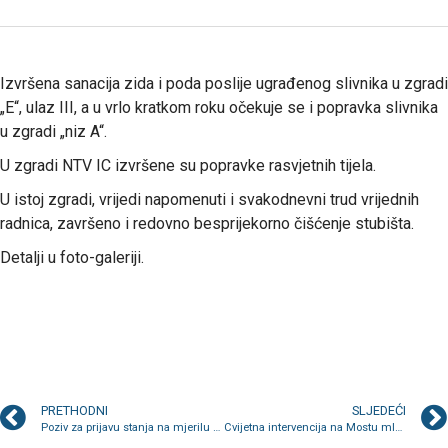
Izvršena sanacija zida i poda poslije ugrađenog slivnika u zgradi
„E“, ulaz III, a u vrlo kratkom roku očekuje se i popravka slivnika
u zgradi „niz A“.
U zgradi NTV IC izvršene su popravke rasvjetnih tijela.
U istoj zgradi, vrijedi napomenuti i svakodnevni trud vrijednih
radnica, završeno i redovno besprijekorno čišćenje stubišta.
Detalji u foto-galeriji.
PRETHODNI
SLJEDEĆI
Poziv za prijavu stanja na mjerilu do 25. juna
Cvijetna intervencija na Mostu mladih i Mostu zlatnih ljiljana