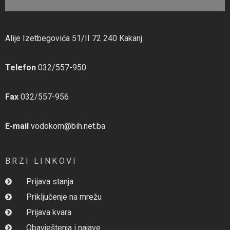
Alije Izetbegovića 51/II 72 240 Kakanj
Telefon
032/557-950
Fax
032/557-956
E-mail
vodokom@bih.net.ba
BRZI LINKOVI
Prijava stanja
Priključenje na mrežu
Prijava kvara
Obavještenja i najave