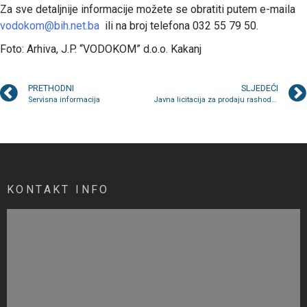
Za sve detaljnije informacije možete se obratiti putem e-maila
vodokom@bih.net.ba
ili na broj telefona 032 55 79 50.
Foto: Arhiva, J.P. “VODOKOM” d.o.o. Kakanj
PRETHODNI
SLJEDEĆI
Servisna informacija
Javna licitacija za prodaju rashodovanih stalnih materijalnih sredstava van upotrebe
KONTAKT INFO