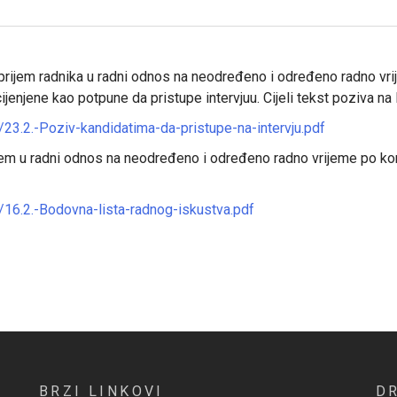
prijem radnika u radni odnos na neodređeno i određeno radno vr
ijenjene kao potpune da pristupe intervjuu. Cijeli tekst poziva na 
3.2.-Poziv-kandidatima-da-pristupe-na-intervju.pdf
jem u radni odnos na neodređeno i određeno radno vrijeme po ko
16.2.-Bodovna-lista-radnog-iskustva.pdf
BRZI LINKOVI
D