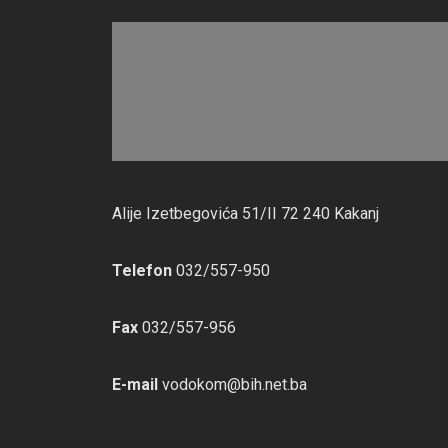
Alije Izetbegovića 51/II 72 240 Kakanj
Telefon
032/557-950
Fax
032/557-956
E-mail
vodokom@bih.net.ba