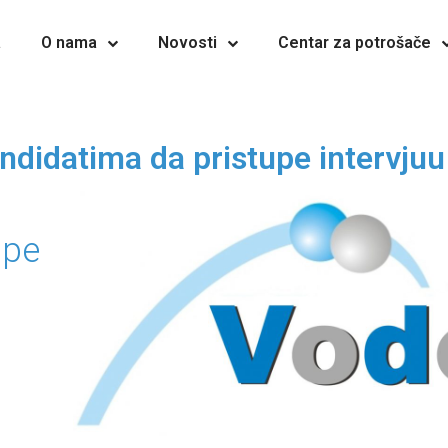
a
O nama
Novosti
Centar za potrošače
andidatima da pristupe intervjuu
upe