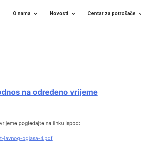
a
O nama
Novosti
Centar za potrošače
 odnos na određeno vrijeme
rijeme pogledajte na linku ispod:
t-javnog-oglasa-4.pdf