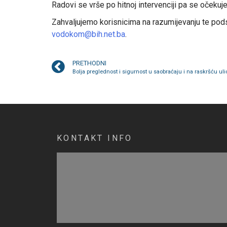
Radovi se vrše po hitnoj intervenciji pa se očekuj
Zahvaljujemo korisnicima na razumijevanju te pods
vodokom@bih.net.ba
.
PRETHODNI
Bolja preglednost i sigurnost u saobraćaju i na raskršću ul
KONTAKT INFO