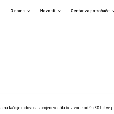
a
O nama
Novosti
Centar za potrošače
a tačnije radovi na zamjeni ventila bez vode od 9 i 30 bit će pot