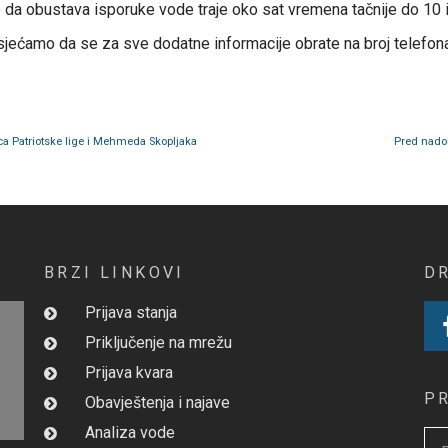
e da obustava isporuke vode traje oko sat vremena tačnije do 10 i
jećamo da se za sve dodatne informacije obrate na broj telefona 
ica Patriotske lige i Mehmeda Skopljaka
Pred nadol
BRZI LINKOVI
D
Prijava stanja
Priključenje na mrežu
Prijava kvara
P
Obavještenja i najave
Analiza vode