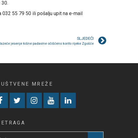
 30.
032 55 79 50 ili pošalju upit na e-mail
SLJEDEĆI
azeće jesenje kišne padavine očišćeno korito rijeke Zgošće
RUŠTVENE MREŽE
RETRAGA