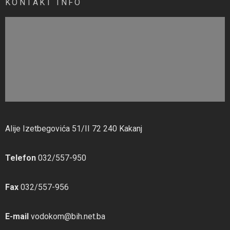
KONTAKT INFO
Alije Izetbegovića 51/II 72 240 Kakanj
Telefon
032/557-950
Fax
032/557-956
E-mail
vodokom@bih.net.ba