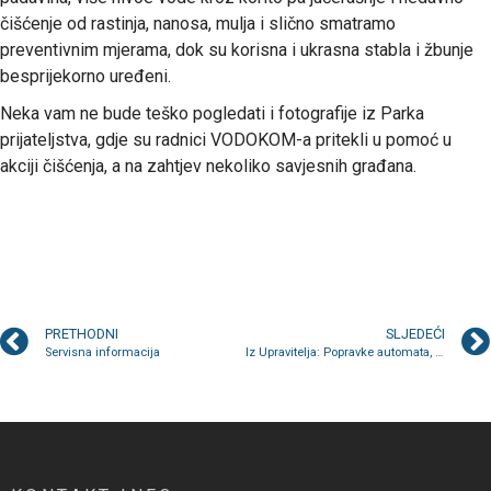
čišćenje od rastinja, nanosa, mulja i slično smatramo
preventivnim mjerama, dok su korisna i ukrasna stabla i žbunje
besprijekorno uređeni.
Neka vam ne bude teško pogledati i fotografije iz Parka
prijateljstva, gdje su radnici VODOKOM-a pritekli u pomoć u
akciji čišćenja, a na zahtjev nekoliko savjesnih građana.
PRETHODNI
SLJEDEĆI
Servisna informacija
Iz Upravitelja: Popravke automata, ulaznih vrata, sanacija fasade, čišćenje podrumskih prostorija…