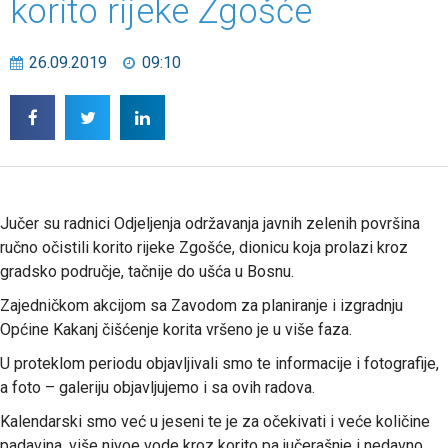
korito rijeke Zgošće
26.09.2019
09:10
Jučer su radnici Odjeljenja održavanja javnih zelenih površina
ručno očistili korito rijeke Zgošće, dionicu koja prolazi kroz
gradsko područje, tačnije do ušća u Bosnu.
Zajedničkom akcijom sa Zavodom za planiranje i izgradnju
Općine Kakanj čišćenje korita vršeno je u više faza.
U proteklom periodu objavljivali smo te informacije i fotografije,
a foto – galeriju objavljujemo i sa ovih radova.
Kalendarski smo već u jeseni te je za očekivati i veće količine
padavina, više nivoe vode kroz korito pa jučerašnje i nedavno