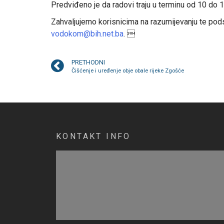
Predviđeno je da radovi traju u terminu od 10 do 1
Zahvaljujemo korisnicima na razumijevanju te pods
vodokom@bih.net.ba
. 
PRETHODNI
Čišćenje i uređenje obje obale rijeke Zgošće
KONTAKT INFO