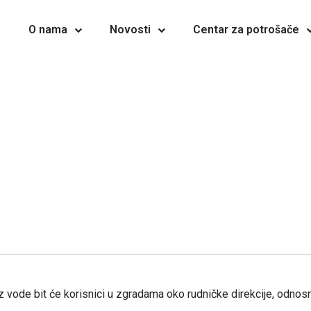
a
O nama
Novosti
Centar za potrošače
ode bit će korisnici u zgradama oko rudničke direkcije, odnosn