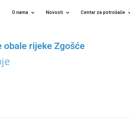
a
O nama
Novosti
Centar za potrošače
e obale rijeke Zgošće
bje