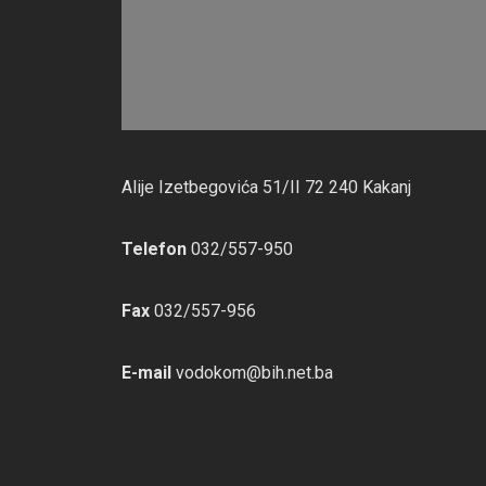
Alije Izetbegovića 51/II 72 240 Kakanj
Telefon
032/557-950
Fax
032/557-956
E-mail
vodokom@bih.net.ba