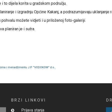
 i to dijela korita u gradskom području.
iranje i izgradnju Općine Kakanj, a podrazumijevaju uklanjanje ras
 pohvalu možete vidjeti i u priloženoj foto-galeriji.
 planiran je i sutra.
Općina Kakanj:”Čiste i uredne gradske ulice: Zahvala radnicima i menadžmentu J.P. “VODOKOM” d.o.o. Kakanj”
BRZI LINKOVI
D
Prijava stanja