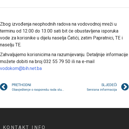
Zbog izvođenja neophodnih radova na vodovodnoj mreži u
terminu od 12.00 do 13.00 sati bit će obustavljena isporuka
vode za korisnike u dijelu naselja Ćatići, zatim Papratnici, TE i
naselju TE.
Zahvaljujemo korisnicima na razumijevanju. Detaljnije informacije
možete dobiti na broj 032 55 79 50 ili na e-mail
vodokom@bih.net.ba
PRETHODNI
SLJEDEĆI
Obavještenje o rasporedu rada službi tokom praznika 25.novembra
Servisna informacija
KONTAKT INFO