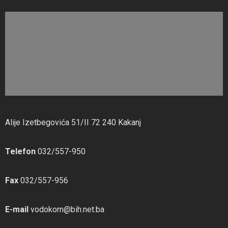
Alije Izetbegovića 51/II 72 240 Kakanj
Telefon
032/557-950
Fax
032/557-956
E-mail
vodokom@bih.net.ba