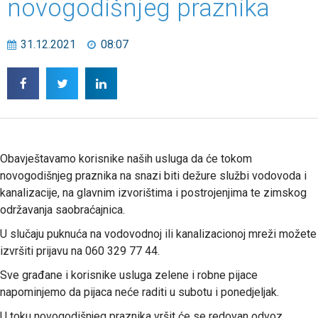
novogodišnjeg praznika
31.12.2021
08:07
Obavještavamo korisnike naših usluga da će tokom
novogodišnjeg praznika na snazi biti dežure službi vodovoda i
kanalizacije, na glavnim izvorištima i postrojenjima te zimskog
održavanja saobraćajnica.
U slučaju puknuća na vodovodnoj ili kanalizacionoj mreži možete
izvršiti prijavu na 060 329 77 44.
Sve građane i korisnike usluga zelene i robne pijace
napominjemo da pijaca neće raditi u subotu i ponedjeljak.
U toku novogodišnjeg praznika vršit će se redovan odvoz