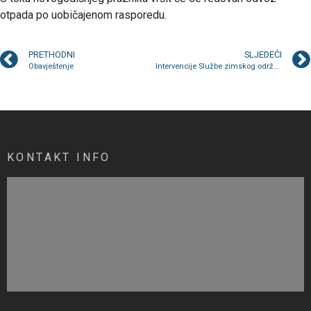
otpada po uobičajenom rasporedu.
PRETHODNI
SLJEDEĆI
Obavještenje
Intervencije Službe zimskog održavanja saobraćajnica 06.01.2022.g
KONTAKT INFO