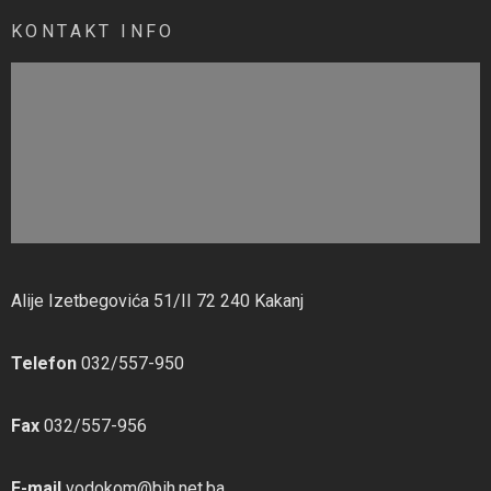
KONTAKT INFO
Alije Izetbegovića 51/II 72 240 Kakanj
Telefon
032/557-950
Fax
032/557-956
E-mail
vodokom@bih.net.ba