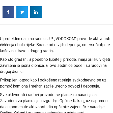
U proteklim danima radnici J.P. „VODOKOM“ provode aktivnosti
čišćenja obala rijeke Bosne od divljih deponija, smeća, šiblja, te
koševinu trave i drugog rastinja.
Kao što građani, a posebno ljubitelji prirode, imaju priliku vidjeti
završena je jedna dionica, a ove sedmice počeli su radovi na
drugoj dionici.
Prikupljeni otpad kao i pokošeno rastinje svakodnevno se uz
pomoć kamiona i mehanizacije uredno odvozi i deponuje.
Sve aktivnosti i radovi provode se planski u saradnji sa
Zavodom za planiranje i izgradnju Općine Kakanj, uz napomenu
da su pomenute aktivnosti dio opširnije zajedničke saradnje
Općine Kakanj i resornog kantonalnog ministarstva.