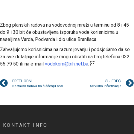
Zbog planskih radova na vodovodnoj mreži u terminu od 8 i 45
do 9 i 30 bit će obustavljena isporuka vode korisnicima u
naseljima Varda, Podvarda i dio ulice Branilaca.
Zahvaljujemo korisnicima na razumijevanju i podsjećamo da se
za sve detaljnije informacije mogu obratiti na broj telefona 032
55 79 50 ili na e-mail
vodokom@bih.net.ba
. 
PRETHODNI
SLJEDEĆI
Nastavak radova na čišćenju obala rijeke Bosne
Servisna informacija
KONTAKT INFO