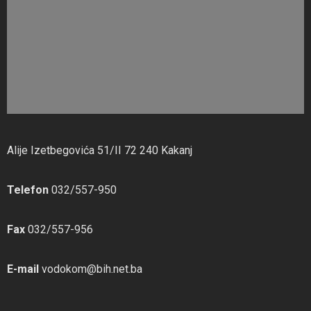
Alije Izetbegovića 51/II 72 240 Kakanj
Telefon
032/557-950
Fax
032/557-956
E-mail
vodokom@bih.net.ba