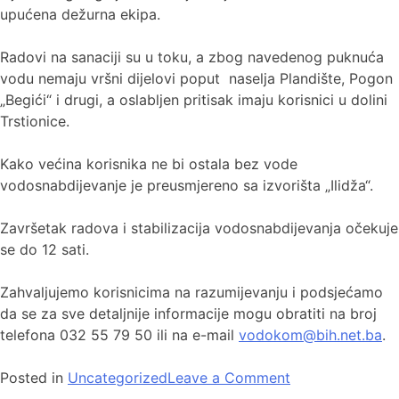
upućena dežurna ekipa.
Radovi na sanaciji su u toku, a zbog navedenog puknuća
vodu nemaju vršni dijelovi poput naselja Plandište, Pogon
„Begići“ i drugi, a oslabljen pritisak imaju korisnici u dolini
Trstionice.
Kako većina korisnika ne bi ostala bez vode
vodosnabdijevanje je preusmjereno sa izvorišta „Ilidža“.
Završetak radova i stabilizacija vodosnabdijevanja očekuje
se do 12 sati.
Zahvaljujemo korisnicima na razumijevanju i podsjećamo
da se za sve detaljnije informacije mogu obratiti na broj
telefona 032 55 79 50 ili na e-mail
vodokom@bih.net.ba
.
Posted in
Uncategorized
Leave a Comment