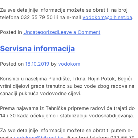
Za sve detaljnije informacije možete se obratiti na broj
telefona 032 55 79 50 ili na e-mail
vodokom@bih.net.ba
.
Posted in
Uncategorized
Leave a Comment
Servisna informacija
Posted on
18.10.2019
by
vodokom
Korisnici u naseljima Plandište, Trkna, Rojin Potok, Begići i
vršni dijelovi grada trenutno su bez vode zbog radova na
sanaciji puknuća vodovodne cijevi.
Prema najavama iz Tehničke pripreme radovi će trajati do
14 i 30 kada očekujemo i stabilizaciju vodosnabdijevanja.
Za sve detaljnije informacije možete se obratiti putem e-
maila
vodokom@bih.net.ba
ili na broj telefona 032 55 79