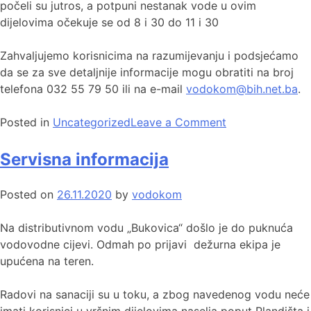
počeli su jutros, a potpuni nestanak vode u ovim
dijelovima očekuje se od 8 i 30 do 11 i 30
Zahvaljujemo korisnicima na razumijevanju i podsjećamo
da se za sve detaljnije informacije mogu obratiti na broj
telefona 032 55 79 50 ili na e-mail
vodokom@bih.net.ba
.
Posted in
Uncategorized
Leave a Comment
Servisna informacija
Posted on
26.11.2020
by
vodokom
Na distributivnom vodu „Bukovica“ došlo je do puknuća
vodovodne cijevi. Odmah po prijavi dežurna ekipa je
upućena na teren.
Radovi na sanaciji su u toku, a zbog navedenog vodu neće
imati korisnici u vršnim dijelovima naselja poput Plandišta i