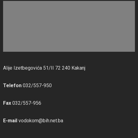
Alije Izetbegovića 51/II 72 240 Kakanj
Telefon
032/557-950
Fax
032/557-956
E-mail
vodokom@bih.net.ba