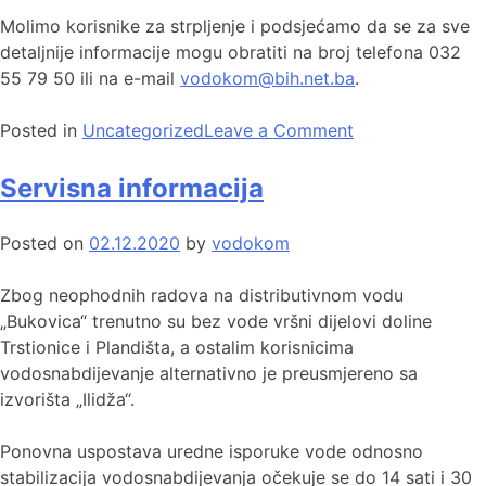
Molimo korisnike za strpljenje i podsjećamo da se za sve
detaljnije informacije mogu obratiti na broj telefona 032
55 79 50 ili na e-mail
vodokom@bih.net.ba
.
Posted in
Uncategorized
Leave a Comment
Servisna informacija
Posted on
02.12.2020
by
vodokom
Zbog neophodnih radova na distributivnom vodu
„Bukovica“ trenutno su bez vode vršni dijelovi doline
Trstionice i Plandišta, a ostalim korisnicima
vodosnabdijevanje alternativno je preusmjereno sa
izvorišta „Ilidža“.
Ponovna uspostava uredne isporuke vode odnosno
stabilizacija vodosnabdijevanja očekuje se do 14 sati i 30