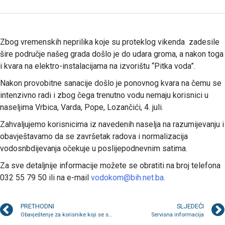
Zbog vremenskih neprilika koje su proteklog vikenda zadesile
šire područje našeg grada došlo je do udara groma, a nakon toga
i kvara na elektro-instalacijama na izvorištu “Pitka voda”.
Nakon provobitne sanacije došlo je ponovnog kvara na čemu se
intenzivno radi i zbog čega trenutno vodu nemaju korisnici u
naseljima Vrbica, Varda, Pope, Lozančići, 4. juli.
Zahvaljujemo korisnicima iz navedenih naselja na razumijevanju i
obavještavamo da se završetak radova i normalizacija
vodosnbdijevanja očekuje u poslijepodnevnim satima.
Za sve detaljnije informacije možete se obratiti na broj telefona
032 55 79 50 ili na e-mail
vodokom@bih.net.ba
.
PRETHODNI
SLJEDEĆI
Obavještenje za korisnike koji se snabdijevaju sa izvorišta “Pitka voda”
Servisna informacija