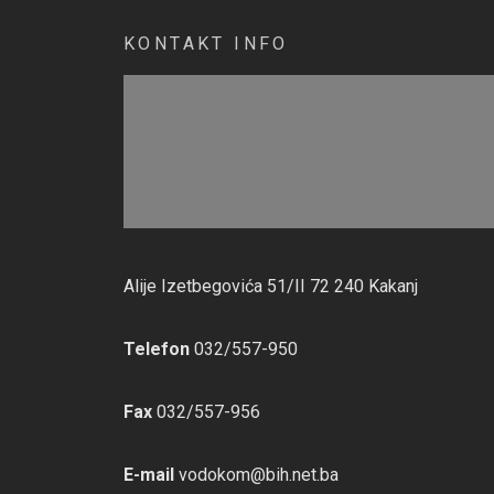
KONTAKT INFO
Alije Izetbegovića 51/II 72 240 Kakanj
Telefon
032/557-950
Fax
032/557-956
E-mail
vodokom@bih.net.ba