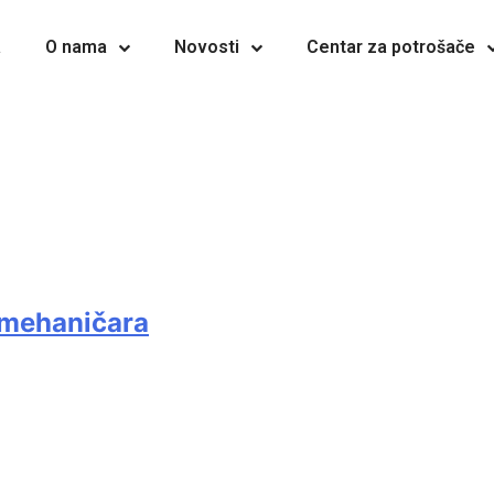
a
O nama
Novosti
Centar za potrošače
omehaničara