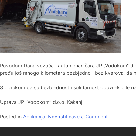
Povodom Dana vozača i automehaničara JP „Vodokom“ d.o.o.
pređu još mnogo kilometara bezbjedno i bez kvarova, da na
S porukom da su bezbjednost i solidarnost oduvijek bile n
Uprava JP “Vodokom” d.o.o. Kakanj
Posted in
Aplikacija
,
Novosti
Leave a Comment