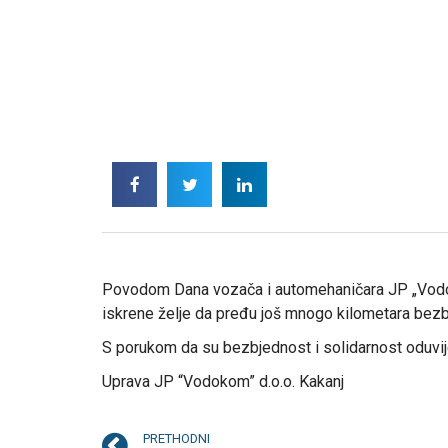
Povodom Dana vozača i automehaničara JP „Vodoko
iskrene želje da pređu još mnogo kilometara bezbj
S porukom da su bezbjednost i solidarnost oduvije
Uprava JP “Vodokom” d.o.o. Kakanj
PRETHODNI