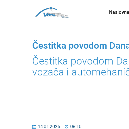
Naslovn
Čestitka povodom Dana
Čestitka povodom D
vozača i automehani
14.01.2026
08:10