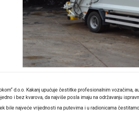
m“ d.o.o. Kakanj upućuje čestitke profesionalnim vozačima, a
edno i bez kvarova, da najviše posla imaju na održavanju ispravni
k bile najveće vrijednosti na putevima i u radionicama čestitamo