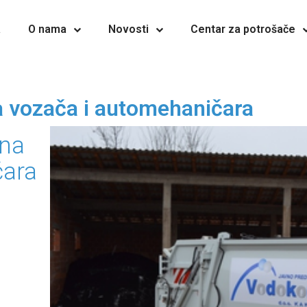
a
O nama
Novosti
Centar za potrošače
 vozača i automehaničara
ana
čara