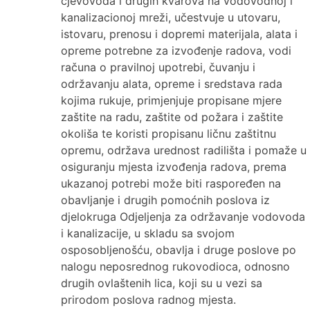
cjevovoda i drugih kvarova na vodovodnoj i
kanalizacionoj mreži, učestvuje u utovaru,
istovaru, prenosu i dopremi materijala, alata i
opreme potrebne za izvođenje radova, vodi
računa o pravilnoj upotrebi, čuvanju i
održavanju alata, opreme i sredstava rada
kojima rukuje, primjenjuje propisane mjere
zaštite na radu, zaštite od požara i zaštite
okoliša te koristi propisanu ličnu zaštitnu
opremu, održava urednost radilišta i pomaže u
osiguranju mjesta izvođenja radova, prema
ukazanoj potrebi može biti raspoređen na
obavljanje i drugih pomoćnih poslova iz
djelokruga Odjeljenja za održavanje vodovoda
i kanalizacije, u skladu sa svojom
osposobljenošću, obavlja i druge poslove po
nalogu neposrednog rukovodioca, odnosno
drugih ovlaštenih lica, koji su u vezi sa
prirodom poslova radnog mjesta.