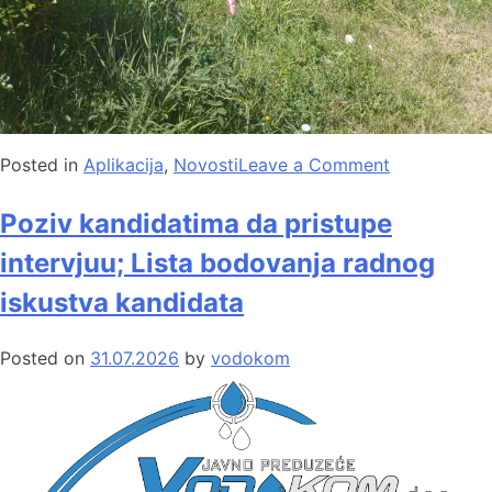
Posted in
Aplikacija
,
Novosti
Leave a Comment
Poziv kandidatima da pristupe
intervjuu; Lista bodovanja radnog
iskustva kandidata
Posted on
31.07.2026
by
vodokom