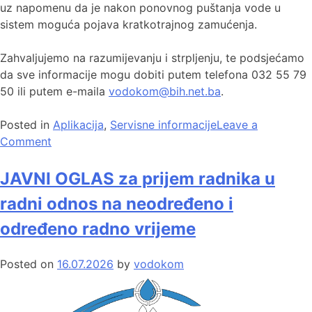
uz napomenu da je nakon ponovnog puštanja vode u
sistem moguća pojava kratkotrajnog zamućenja.
Zahvaljujemo na razumijevanju i strpljenju, te podsjećamo
da sve informacije mogu dobiti putem telefona 032 55 79
50 ili putem e-maila
vodokom@bih.net.ba
.
Posted in
Aplikacija
,
Servisne informacije
Leave a
Comment
JAVNI OGLAS za prijem radnika u
radni odnos na neodređeno i
određeno radno vrijeme
Posted on
16.07.2026
by
vodokom