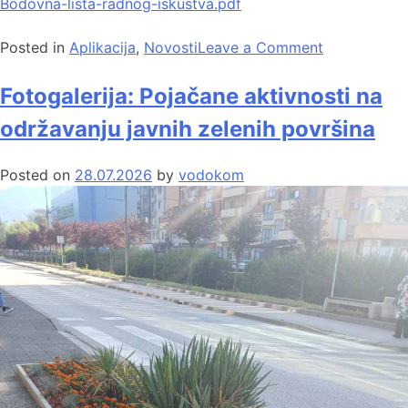
Bodovna-lista-radnog-iskustva.pdf
Posted in
Aplikacija
,
Novosti
Leave a Comment
Fotogalerija: Pojačane aktivnosti na
održavanju javnih zelenih površina
Posted on
28.07.2026
by
vodokom