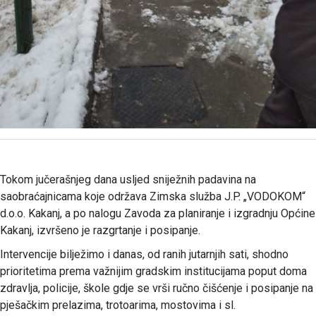
Tokom jučerašnjeg dana usljed sniježnih padavina na
saobraćajnicama koje održava Zimska služba J.P. „VODOKOM“
d.o.o. Kakanj, a po nalogu Zavoda za planiranje i izgradnju Općine
Kakanj, izvršeno je razgrtanje i posipanje.
Intervencije bilježimo i danas, od ranih jutarnjih sati, shodno
prioritetima prema važnijim gradskim institucijama poput doma
zdravlja, policije, škole gdje se vrši ručno čišćenje i posipanje na
pješačkim prelazima, trotoarima, mostovima i sl.