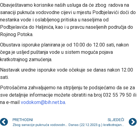
Obavještavamo korisnike naših usluga da će zbog radova na
sanaciji puknuća vodovodne cijevi u mjestu Podbjelavići doći do
nestanka vode i oslabljenog pritiska u naseljima od
Podbjelavića do Haljinića, kao i u pravcu naseljenih područja do
Rojinog Potoka.
Obustava isporuke planirana je od 10.00 do 12.00 sati, nakon
čega je usljed puštanja vode u sistem moguća pojava
kratkotrajnog zamućenja.
Nastavak uredne isporuke vode očekuje se danas nakon 12.00
sati.
Potrošačima zahvaljujemo na strpljenju te podsjećamo da se za
sve detaljnije informacije možete obratiti na broj 032 55 79 50 ili
na e-mail
vodokom@bih.net.ba
.
PRETHODNI
SLJEDEĆI
Zbog sanacije puknuća vodovodne cijevi bez vode dio Varde, Barev Do i 4. juli
Danas (22.12.2023.g.) kratkotrajan prekid u vodosnabdijevanju za nekoliko naselja