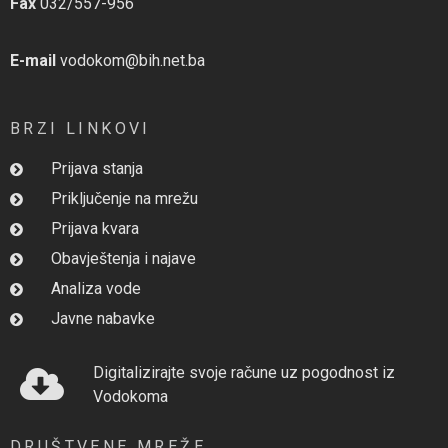
Fax
032/557-956
E-mail
vodokom@bih.net.ba
BRZI LINKOVI
Prijava stanja
Priključenje na mrežu
Prijava kvara
Obavještenja i najave
Analiza vode
Javne nabavke
Digitalizirajte svoje račune uz pogodnost iz
Vodokoma
DRUŠTVENE MREŽE