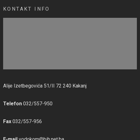
KONTAKT INFO
Alije Izetbegovića 51/II 72 240 Kakanj
Telefon
032/557-950
Fax
032/557-956
E-mail
vodokom@bih.net.ba