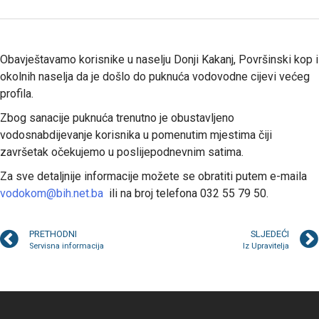
Obavještavamo korisnike u naselju Donji Kakanj, Površinski kop i
okolnih naselja da je došlo do puknuća vodovodne cijevi većeg
profila.
Zbog sanacije puknuća trenutno je obustavljeno
vodosnabdijevanje korisnika u pomenutim mjestima čiji
završetak očekujemo u poslijepodnevnim satima.
Za sve detaljnije informacije možete se obratiti putem e-maila
vodokom@bih.net.ba
ili na broj telefona 032 55 79 50.
PRETHODNI
SLJEDEĆI
Servisna informacija
Iz Upravitelja