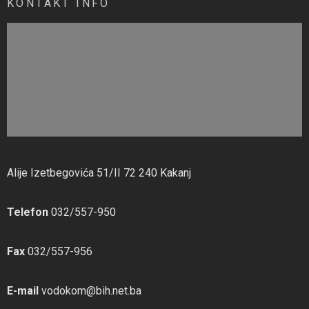
KONTAKT INFO
Alije Izetbegovića 51/II 72 240 Kakanj
Telefon
032/557-950
Fax
032/557-956
E-mail
vodokom@bih.net.ba